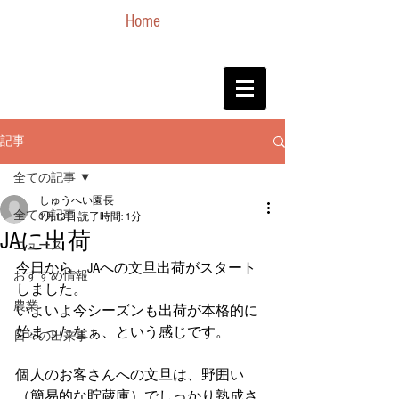
Home
記事
全ての記事
しゅうへい園長
全ての記事
1月13日
読了時間: 1分
JAに出荷
ニュース
今日から、JAへの文旦出荷がスタート
おすすめ情報
しました。
農業
いよいよ今シーズンも出荷が本格的に
始まったなぁ、という感じです。
日々の出来事
個人のお客さんへの文旦は、野囲い
（簡易的な貯蔵庫）でしっかり熟成さ