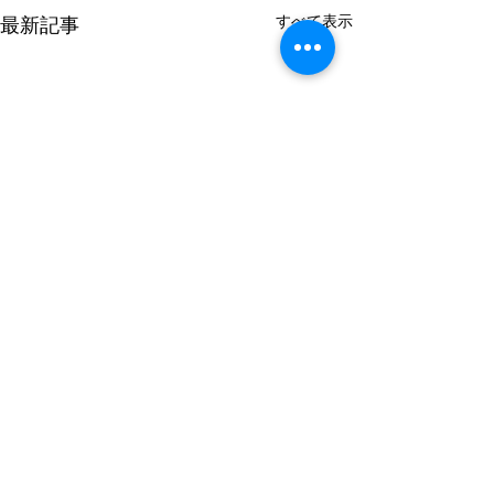
すべて表示
最新記事
コメント
蜂の巣退治