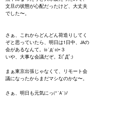
文旦の状態が心配だったけど、大丈夫
でした〜。
さぁ、これからどんどん荷造りしてく
ぞと思っていたら、明日は1日中、JAの
会があるなんて。(o´д`o)=３
いや、大事な会議だぞ。Σ(ﾟДﾟ;)
まぁ東京出張じゃなくて、リモート会
議になったからまだマシなのかな〜。
さぁ、明日も元気にっ(*´A`)ﾉ