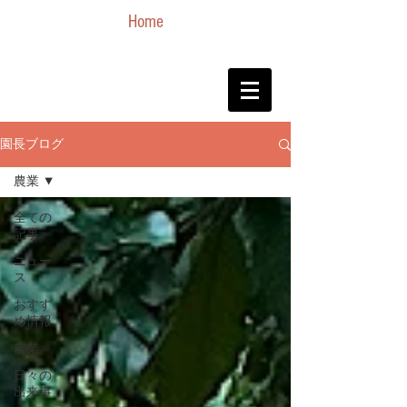
Home
園長ブログ
農業
全ての
記事
ニュー
ス
おすす
め情報
農業
日々の
出来事