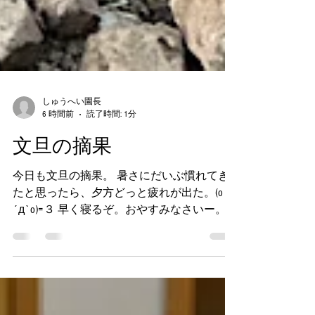
しゅうへい園長
6 時間前
読了時間: 1分
文旦の摘果
今日も文旦の摘果。 暑さにだいぶ慣れてき
たと思ったら、夕方どっと疲れが出た。(o
´д`o)=３ 早く寝るぞ。おやすみなさいー。
さぁ、明日も元気にっ(´∇｀) ﾉ 農林水産大臣
賞の受賞目指して あと167日