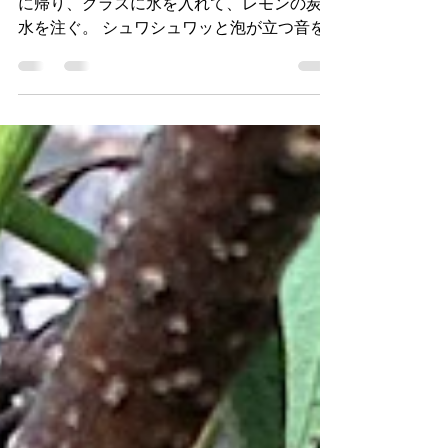
気分はハイボール
今日も一日、お疲れさま。 仕事を終えて家
に帰り、グラスに氷を入れて、レモンの炭酸
水を注ぐ。 シュワシュワッと泡が立つ音を
聞いていると、なんだか気分はハイボールで
す（笑） 見た目もそれっぽいし、冷たい炭
酸が喉を通ると、 「今日も一日終わったな
ぁ」 と、体の力が少し抜けていきます。 お
酒じゃなくても、この一杯で十分に晩酌気
分。 明日の朝に疲れを残さず、今日頑張っ
た自分への小さなご褒美です。 あとは夜更
かしせず、しっかり寝て体力を回復させよ
う。 今日も一日、よう頑張った。 さぁ、明
日も元気にっ(´∇｀) ﾉ 農林水産大臣賞の受賞
を目指して あと169日