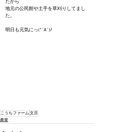
たから
地元の公民館や土手を草刈りしてまし
た。
明日も元気にっ(*´A`)ﾉ
こうちファーム
文旦
農業