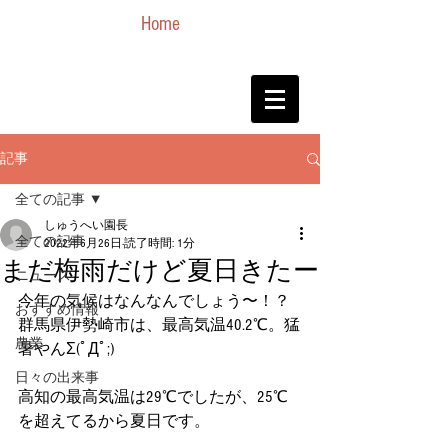
Home
記事
全ての記事
しゅうへい園長
全ての記事
2022年6月26日
読了時間: 1分
まだ梅雨だけど夏日きたー
ニュース
今年の気候はなんなんでしょう〜！？
おすすめ情報
群馬県伊勢崎市は、最高気温40.2℃。猛
農業
暑やんΣ(ﾟДﾟ;)
日々の出来事
高知の最高気温は29℃でしたが、25℃
を超えてるから夏日です。