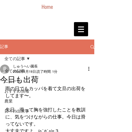
Home
記事
全ての記事
しゅうへい園長
全ての記事
2024年2月19日
読了時間: 1分
今日も出荷
ニュース
雨の日でもカッパを着て文旦の出荷を
おすすめ情報
してます〜。
農業
先日、滑って胸を強打したことを教訓
日々の出来事
に、気をつけながらの仕事。今日は滑
ってないです。
大丈夫ですよ。(o´д`o)=３