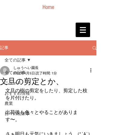
Home
記事
全ての記事
しゅうへい園長
全ての記事
2022年4月5日
読了時間: 1分
文旦の剪定とか、
ニュース
文旦の樹の剪定をしたり、剪定した枝
おすすめ情報
を片付けたり。
農業
出荷後も色々とやることがありま
日々の出来事
す〜。
さぁ明日も元気にいきましょう。(*´A`)