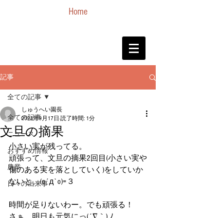
Home
記事
全ての記事
しゅうへい園長
全ての記事
2023年9月17日
読了時間: 1分
文旦の摘果
ニュース
小さい実が残ってる。
おすすめ情報
頑張って、文旦の摘果2回目(小さい実や
農業
傷のある実を落としていく)をしていか
ないと。(o´д`o)=３
日々の出来事
時間が足りないわー。でも頑張る！
さぁ、明日も元気にっ(´∇｀) ﾉ