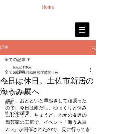
Home
記事
全ての記事
bonba0110bon
全ての記事
2018年6月23日
読了時間: 1分
今日は休日。土佐市新居の
ニュース
海うみ展へ
おすすめ情報
昨日、おとといと早起きして頑張った
農業
ので、今日は雨だし、ゆっくりと休み
日々の出来事
にしようと。ちょうど、地元の友達の
陶芸家の工房で、イベント「海うみ展
Vol.3」が開催されたので、見に行ってき